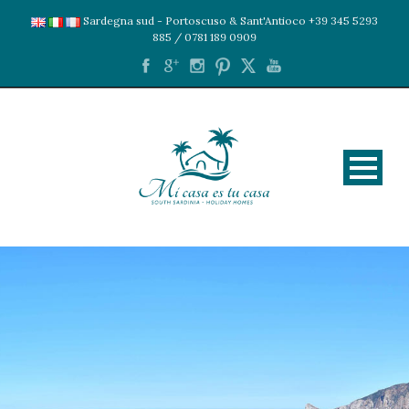
Sardegna sud - Portoscuso & Sant'Antioco +39 345 5293
885 / 0781 189 0909